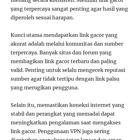
menang secara konsisten. Memilih link gacor
yang terpercaya sangat penting agar hasil yang
diperoleh sesuai harapan.
Kunci utama mendapatkan link gacor yang
akurat adalah melalui komunitas dan sumber
terpercaya. Banyak situs dan forum yang
membagikan link gacor terbaru dan paling
valid. Penting untuk selalu mengecek reputasi
sumber agar tidak tertipu dengan link palsu
yang merugikan pengguna.
Selain itu, memastikan koneksi internet yang
stabil dan perangkat yang memadai dapat
meningkatkan pengalaman saat mengakses
link gacor. Penggunaan VPN juga sering