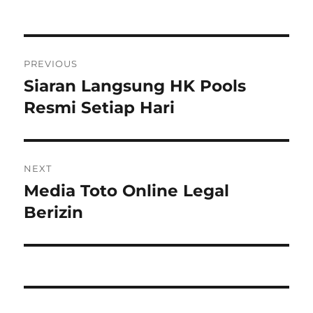
Post
PREVIOUS
navigation
Siaran Langsung HK Pools
Previous
post:
Resmi Setiap Hari
NEXT
Media Toto Online Legal
Next
post:
Berizin