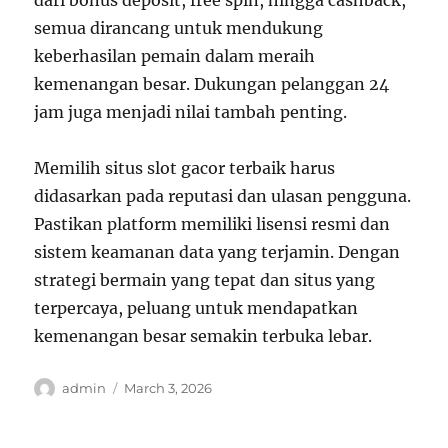
dari bonus deposit, free spin, hingga cashback,
semua dirancang untuk mendukung
keberhasilan pemain dalam meraih
kemenangan besar. Dukungan pelanggan 24
jam juga menjadi nilai tambah penting.
Memilih situs slot gacor terbaik harus
didasarkan pada reputasi dan ulasan pengguna.
Pastikan platform memiliki lisensi resmi dan
sistem keamanan data yang terjamin. Dengan
strategi bermain yang tepat dan situs yang
terpercaya, peluang untuk mendapatkan
kemenangan besar semakin terbuka lebar.
Author
Posted
admin
March 3, 2026
on