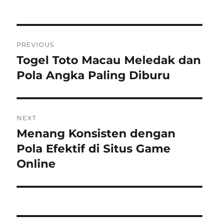
Post
PREVIOUS
navigation
Togel Toto Macau Meledak dan
Previous
post:
Pola Angka Paling Diburu
NEXT
Menang Konsisten dengan
Next
post:
Pola Efektif di Situs Game
Online