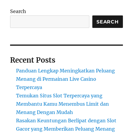
Search
SEARCH
Recent Posts
Panduan Lengkap Meningkatkan Peluang
Menang di Permainan Live Casino
Terpercaya
Temukan Situs Slot Terpercaya yang
Membantu Kamu Menembus Limit dan
Menang Dengan Mudah
Rasakan Keuntungan Berlipat dengan Slot
Gacor yang Memberikan Peluang Menang