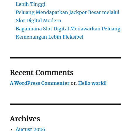
Lebih Tinggi
Peluang Mendapatkan Jackpot Besar melalui
Slot Digital Modern
Bagaimana Slot Digital Menawarkan Peluang
Kemenangan Lebih Fleksibel
Recent Comments
A WordPress Commenter
on
Hello world!
Archives
August 2026