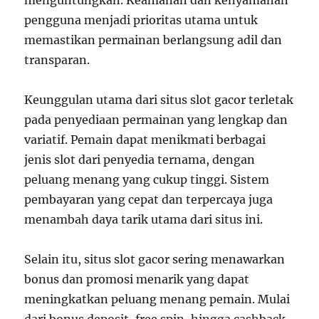
menguntungkan. Keamanan dan kenyamanan
pengguna menjadi prioritas utama untuk
memastikan permainan berlangsung adil dan
transparan.
Keunggulan utama dari situs slot gacor terletak
pada penyediaan permainan yang lengkap dan
variatif. Pemain dapat menikmati berbagai
jenis slot dari penyedia ternama, dengan
peluang menang yang cukup tinggi. Sistem
pembayaran yang cepat dan terpercaya juga
menambah daya tarik utama dari situs ini.
Selain itu, situs slot gacor sering menawarkan
bonus dan promosi menarik yang dapat
meningkatkan peluang menang pemain. Mulai