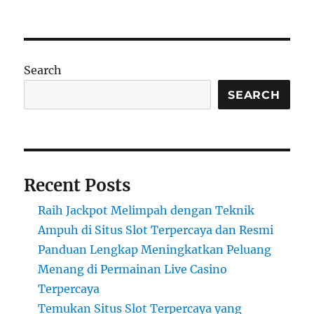
Search
SEARCH
Recent Posts
Raih Jackpot Melimpah dengan Teknik
Ampuh di Situs Slot Terpercaya dan Resmi
Panduan Lengkap Meningkatkan Peluang
Menang di Permainan Live Casino
Terpercaya
Temukan Situs Slot Terpercaya yang