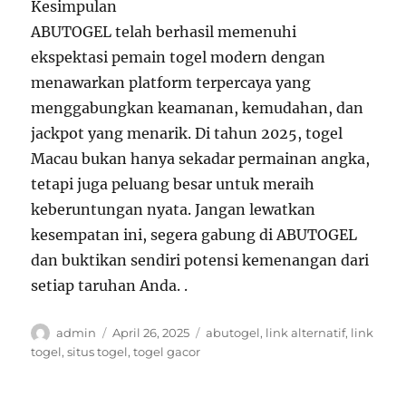
Kesimpulan
ABUTOGEL telah berhasil memenuhi
ekspektasi pemain togel modern dengan
menawarkan platform terpercaya yang
menggabungkan keamanan, kemudahan, dan
jackpot yang menarik. Di tahun 2025, togel
Macau bukan hanya sekadar permainan angka,
tetapi juga peluang besar untuk meraih
keberuntungan nyata. Jangan lewatkan
kesempatan ini, segera gabung di ABUTOGEL
dan buktikan sendiri potensi kemenangan dari
setiap taruhan Anda. .
Author
Posted
Tags
admin
April 26, 2025
abutogel
,
link alternatif
,
link
on
togel
,
situs togel
,
togel gacor