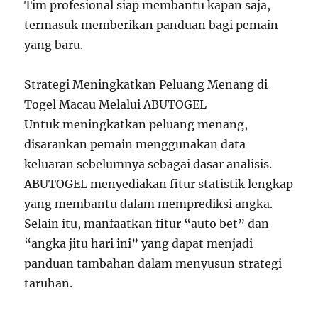
Tim profesional siap membantu kapan saja,
termasuk memberikan panduan bagi pemain
yang baru.
Strategi Meningkatkan Peluang Menang di
Togel Macau Melalui ABUTOGEL
Untuk meningkatkan peluang menang,
disarankan pemain menggunakan data
keluaran sebelumnya sebagai dasar analisis.
ABUTOGEL menyediakan fitur statistik lengkap
yang membantu dalam memprediksi angka.
Selain itu, manfaatkan fitur “auto bet” dan
“angka jitu hari ini” yang dapat menjadi
panduan tambahan dalam menyusun strategi
taruhan.