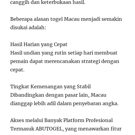
canggih dan keterbukaan hasil.
Beberapa alasan togel Macau menjadi semakin
disukai adalah:
Hasil Harian yang Cepat
Hasil undian yang rutin setiap hari membuat
pemain dapat merencanakan strategi dengan
cepat.
Tingkat Kemenangan yang Stabil
Dibandingkan dengan pasar lain, Macau
dianggap lebih adil dalam penyebaran angka.
Akses melalui Banyak Platform Profesional
Termasuk ABUTOGEL, yang menawarkan fitur