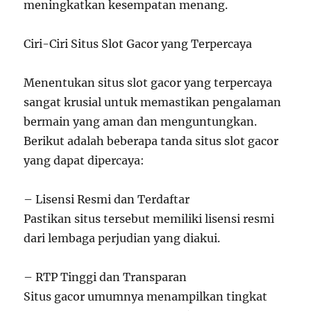
meningkatkan kesempatan menang.
Ciri-Ciri Situs Slot Gacor yang Terpercaya
Menentukan situs slot gacor yang terpercaya
sangat krusial untuk memastikan pengalaman
bermain yang aman dan menguntungkan.
Berikut adalah beberapa tanda situs slot gacor
yang dapat dipercaya:
– Lisensi Resmi dan Terdaftar
Pastikan situs tersebut memiliki lisensi resmi
dari lembaga perjudian yang diakui.
– RTP Tinggi dan Transparan
Situs gacor umumnya menampilkan tingkat