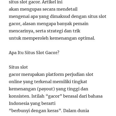
situs slot gacor. Artikel ini
akan mengupas secara mendetail
mengenai apa yang dimaksud dengan situs slot
gacor, alasan mengapa banyak pemain
mencarinya, serta strategi dan trik
untuk memperoleh kemenangan optimal.
Apa Itu Situs Slot Gacor?
Situs slot
gacor merupakan platform perjudian slot
online yang terkenal memiliki tingkat
kemenangan (payout) yang tinggi dan
konsisten. Istilah “gacor” berasal dari bahasa
Indonesia yang berarti
“berbunyi dengan keras”. Dalam dunia