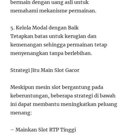
bermain dengan uang asli untuk
memahami mekanisme permainan.
5. Kelola Modal dengan Baik
Tetapkan batas untuk kerugian dan
kemenangan sehingga permainan tetap
menyenangkan tanpa berlebihan.
Strategi Jitu Main Slot Gacor
Meskipun mesin slot bergantung pada
keberuntungan, beberapa strategi di bawah
ini dapat membantu meningkatkan peluang
menang:
– Mainkan Slot RTP Tinggi