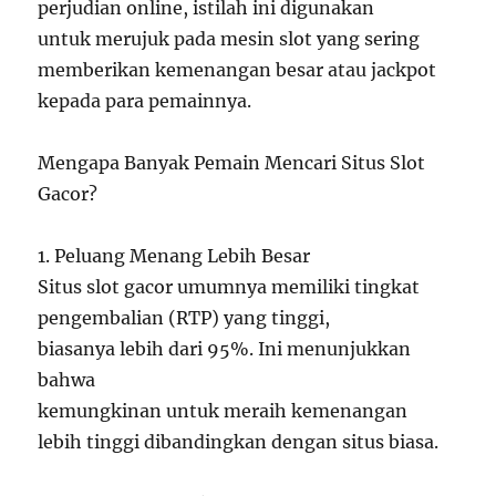
perjudian online, istilah ini digunakan
untuk merujuk pada mesin slot yang sering
memberikan kemenangan besar atau jackpot
kepada para pemainnya.
Mengapa Banyak Pemain Mencari Situs Slot
Gacor?
1. Peluang Menang Lebih Besar
Situs slot gacor umumnya memiliki tingkat
pengembalian (RTP) yang tinggi,
biasanya lebih dari 95%. Ini menunjukkan
bahwa
kemungkinan untuk meraih kemenangan
lebih tinggi dibandingkan dengan situs biasa.