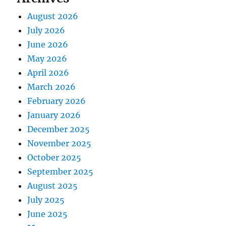
August 2026
July 2026
June 2026
May 2026
April 2026
March 2026
February 2026
January 2026
December 2025
November 2025
October 2025
September 2025
August 2025
July 2025
June 2025