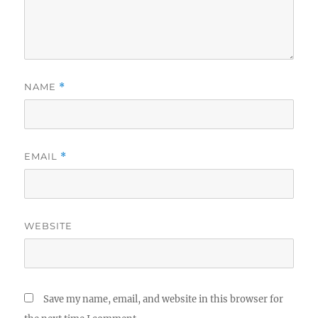
NAME
*
EMAIL
*
WEBSITE
Save my name, email, and website in this browser for