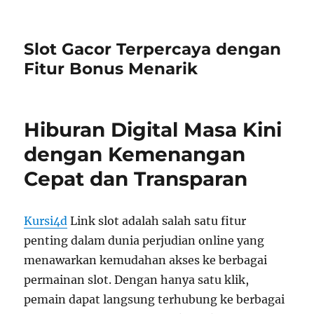
Slot Gacor Terpercaya dengan
Fitur Bonus Menarik
Hiburan Digital Masa Kini
dengan Kemenangan
Cepat dan Transparan
Kursi4d
Link slot adalah salah satu fitur
penting dalam dunia perjudian online yang
menawarkan kemudahan akses ke berbagai
permainan slot. Dengan hanya satu klik,
pemain dapat langsung terhubung ke berbagai