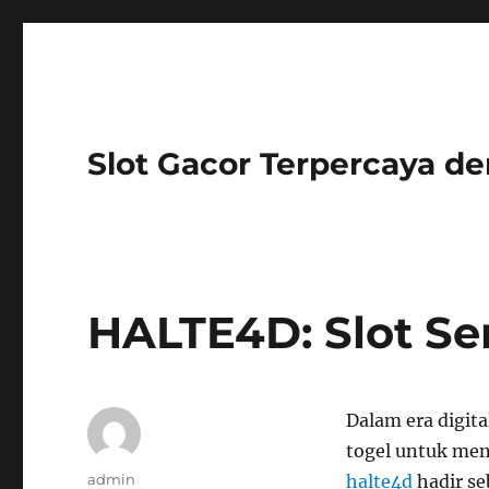
Slot Gacor Terpercaya d
HALTE4D: Slot Ser
Dalam era digita
togel untuk men
Author
admin
halte4d
hadir se