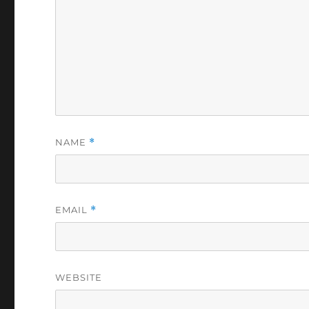
NAME
*
EMAIL
*
WEBSITE