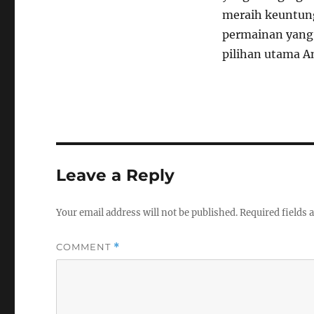
meraih keuntung
permainan yang 
pilihan utama A
Leave a Reply
Your email address will not be published.
Required fields
COMMENT
*