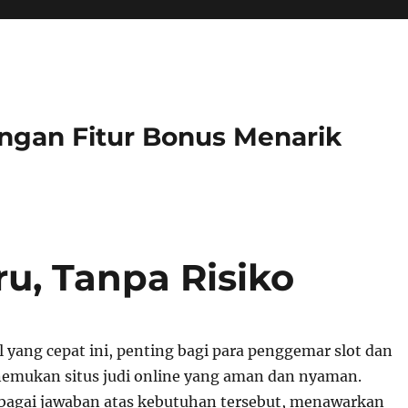
engan Fitur Bonus Menarik
u, Tanpa Risiko
l yang cepat ini, penting bagi para penggemar slot dan
emukan situs judi online yang aman dan nyaman.
bagai jawaban atas kebutuhan tersebut, menawarkan