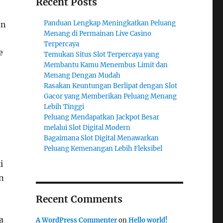
Recent Posts
Panduan Lengkap Meningkatkan Peluang
an
Menang di Permainan Live Casino
Terpercaya
e
Temukan Situs Slot Terpercaya yang
Membantu Kamu Menembus Limit dan
Menang Dengan Mudah
Rasakan Keuntungan Berlipat dengan Slot
Gacor yang Memberikan Peluang Menang
Lebih Tinggi
Peluang Mendapatkan Jackpot Besar
melalui Slot Digital Modern
Bagaimana Slot Digital Menawarkan
Peluang Kemenangan Lebih Fleksibel
i
n
Recent Comments
a
A WordPress Commenter
on
Hello world!