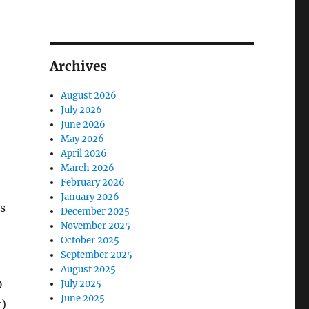
Archives
August 2026
July 2026
June 2026
May 2026
April 2026
March 2026
February 2026
January 2026
s
December 2025
November 2025
October 2025
September 2025
August 2025
D
July 2025
June 2025
r)