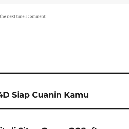
 the next time I comment.
r4D Siap Cuanin Kamu