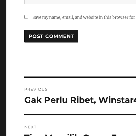
Save my name, email, and website in this browser for
Post
PREVIOUS
navigation
Gak Perlu Ribet, Winsta
Previous
post:
NEXT