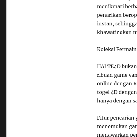
menikmati berba
penarikan berop
instan, sehingg
khawatir akan m
Koleksi Permai
HALTE4D bukan s
ribuan game yang
online dengan R
togel 4D dengan
hanya dengan sa
Fitur pencarian
menemukan game
menawarkan per