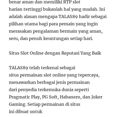
benar aman dan memiliki RTP slot
harian tertinggi bukanlah hal yang mudah. Ini
adalah alasan mengapa TALAS89 hadir sebagai
pilihan utama bagi para pemain yang ingin
merasakan pengalaman bermain yang aman,
seru, dan penuh keuntungan setiap hari.
Situs Slot Online dengan Reputasi Yang Baik
TALAS89 telah terkenal sebagai
situs permainan slot online yang tepercaya,
menawarkan berbagai jenis permainan
dari penyedia terkemuka dunia seperti
Pragmatic Play, PG Soft, Habanero, dan Joker
Gaming. Setiap permainan di situs
ini dibuat untuk