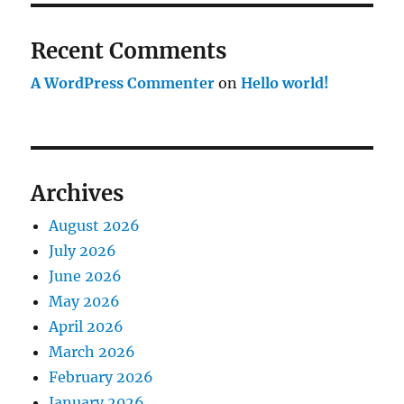
Recent Comments
A WordPress Commenter
on
Hello world!
Archives
August 2026
July 2026
June 2026
May 2026
April 2026
March 2026
February 2026
January 2026