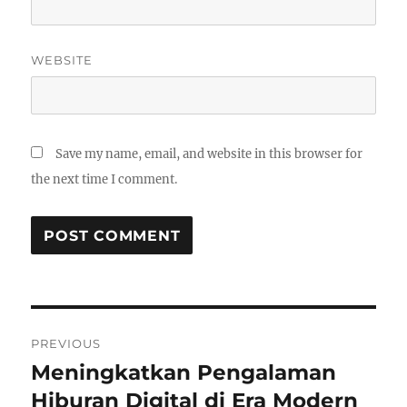
WEBSITE
Save my name, email, and website in this browser for
the next time I comment.
Post
PREVIOUS
navigation
Meningkatkan Pengalaman
Previous
post:
Hiburan Digital di Era Modern