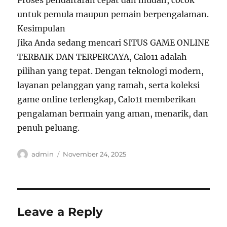
Proses pendaftaran cepat dan mudah, cocok
untuk pemula maupun pemain berpengalaman.
Kesimpulan
Jika Anda sedang mencari SITUS GAME ONLINE
TERBAIK DAN TERPERCAYA, Calo11 adalah
pilihan yang tepat. Dengan teknologi modern,
layanan pelanggan yang ramah, serta koleksi
game online terlengkap, Calo11 memberikan
pengalaman bermain yang aman, menarik, dan
penuh peluang.
Author
Posted
admin
November 24, 2025
on
Leave a Reply