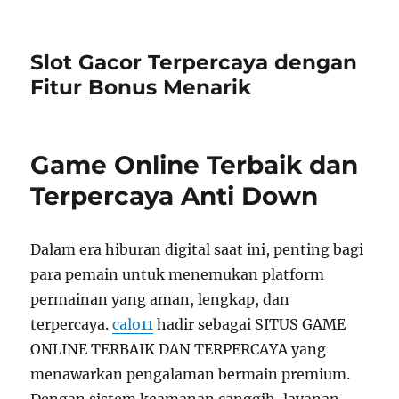
Slot Gacor Terpercaya dengan
Fitur Bonus Menarik
Game Online Terbaik dan
Terpercaya Anti Down
Dalam era hiburan digital saat ini, penting bagi
para pemain untuk menemukan platform
permainan yang aman, lengkap, dan
terpercaya.
calo11
hadir sebagai SITUS GAME
ONLINE TERBAIK DAN TERPERCAYA yang
menawarkan pengalaman bermain premium.