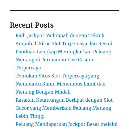
Recent Posts
Raih Jackpot Melimpah dengan Teknik
Ampuh di Situs Slot Terpercaya dan Resmi
Panduan Lengkap Meningkatkan Peluang
Menang di Permainan Live Casino
Terpercaya
Temukan Situs Slot Terpercaya yang
Membantu Kamu Menembus Limit dan
Menang Dengan Mudah
Rasakan Keuntungan Berlipat dengan Slot
Gacor yang Memberikan Peluang Menang
Lebih Tinggi
Peluang Mendapatkan Jackpot Besar melalui