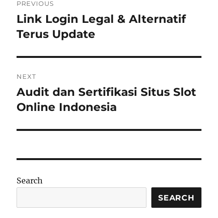
PREVIOUS
navigation
Link Login Legal & Alternatif
Previous
post:
Terus Update
NEXT
Audit dan Sertifikasi Situs Slot
Next
post:
Online Indonesia
Search
SEARCH