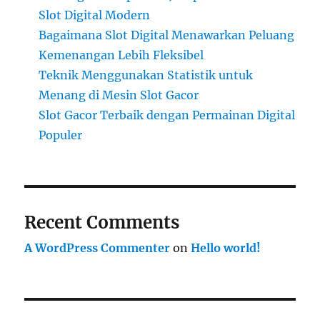
Slot Digital Modern
Bagaimana Slot Digital Menawarkan Peluang
Kemenangan Lebih Fleksibel
Teknik Menggunakan Statistik untuk
Menang di Mesin Slot Gacor
Slot Gacor Terbaik dengan Permainan Digital
Populer
Recent Comments
A WordPress Commenter
on
Hello world!