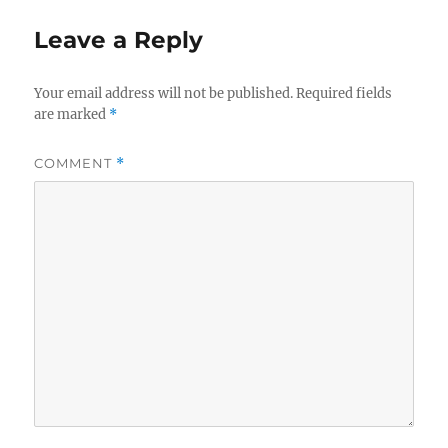
Leave a Reply
Your email address will not be published.
Required fields
are marked
*
COMMENT
*