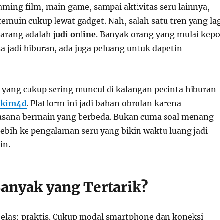
eaming film, main game, sampai aktivitas seru lainnya,
temuin cukup lewat gadget. Nah, salah satu tren yang lag
karang adalah
judi online
. Banyak orang yang mulai kepo
sa jadi hiburan, ada juga peluang untuk dapetin
 yang cukup sering muncul di kalangan pecinta hiburan
akim4d
. Platform ini jadi bahan obrolan karena
sana bermain yang berbeda. Bukan cuma soal menang
 lebih ke pengalaman seru yang bikin waktu luang jadi
in.
anyak yang Tertarik?
jelas: praktis. Cukup modal smartphone dan koneksi