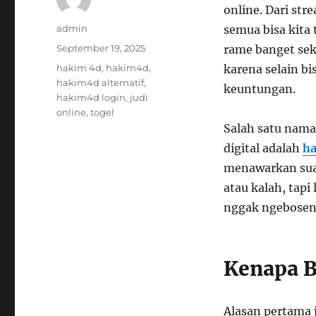
online. Dari str
Author
admin
semua bisa kita 
Posted
September 19, 2025
rame banget se
on
Tags
hakim 4d
,
hakim4d
,
karena selain bi
hakim4d alternatif
,
keuntungan.
hakim4d login
,
judi
online
,
togel
Salah satu nama
digital adalah
h
menawarkan sua
atau kalah, tapi
nggak ngebosen
Kenapa B
Alasan pertama 