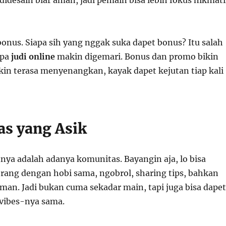
idesain biar aman, jadi pemain bisa lebih fokus nikmat
bonus. Siapa sih yang nggak suka dapet bonus? Itu salah
apa
judi online
makin digemari. Bonus dan promo bikin
n terasa menyenangkan, kayak dapet kejutan tiap kali
s yang Asik
nya adalah adanya komunitas. Bayangin aja, lo bisa
ang dengan hobi sama, ngobrol, sharing tips, bahkan
man. Jadi bukan cuma sekadar main, tapi juga bisa dapet
 vibes-nya sama.