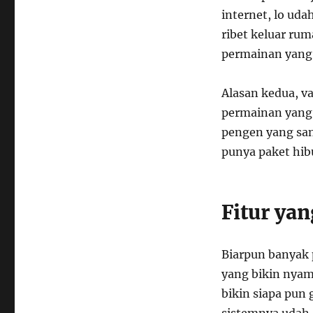
internet, lo uda
ribet keluar rum
permainan yang s
Alasan kedua, v
permainan yang 
pengen yang sant
punya paket hib
Fitur yan
Biarpun banyak p
yang bikin nyama
bikin siapa pun