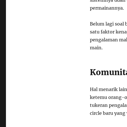
sistemnya udah d
permainannya.
Belum lagi soal 
satu faktor ken
pengalaman maki
main.
Komunita
Hal menarik lain
ketemu orang-or
tukeran pengala
circle baru yang