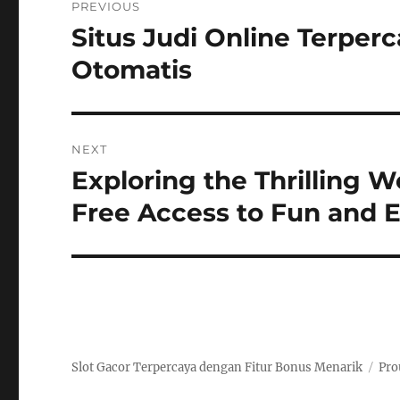
PREVIOUS
navigation
Situs Judi Online Terpe
Previous
post:
Otomatis
NEXT
Exploring the Thrilling 
Next
post:
Free Access to Fun and 
Slot Gacor Terpercaya dengan Fitur Bonus Menarik
Pro