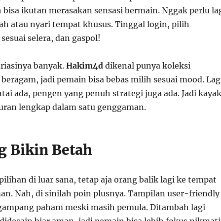
h bisa ikutan merasakan sensasi bermain. Nggak perlu la
ah atau nyari tempat khusus. Tinggal login, pilih
esuai selera, dan gaspol!
ariasinya banyak.
Hakim4d
dikenal punya koleksi
beragam, jadi pemain bisa bebas milih sesuai mood. Lag
ai ada, pengen yang penuh strategi juga ada. Jadi kaya
uran lengkap dalam satu genggaman.
g Bikin Betah
ilihan di luar sana, tetap aja orang balik lagi ke tempat
n. Nah, di sinilah poin plusnya. Tampilan user-friendly
 gampang paham meski masih pemula. Ditambah lagi