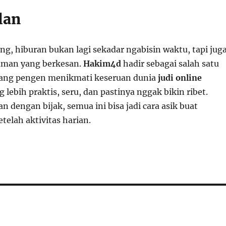
lan
g, hiburan bukan lagi sekadar ngabisin waktu, tapi jug
laman yang berkesan.
Hakim4d
hadir sebagai salah satu
 yang pengen menikmati keseruan dunia
judi online
 lebih praktis, seru, dan pastinya nggak bikin ribet.
 dengan bijak, semua ini bisa jadi cara asik buat
telah aktivitas harian.