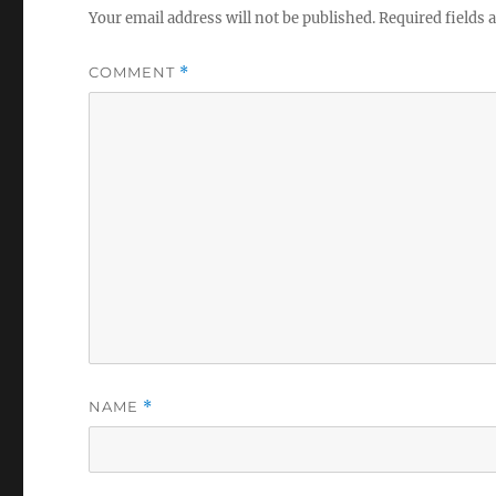
Your email address will not be published.
Required fields
COMMENT
*
NAME
*