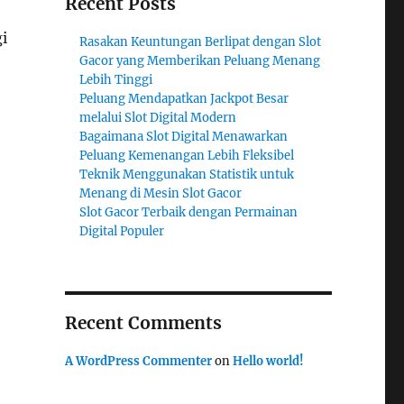
Recent Posts
i
Rasakan Keuntungan Berlipat dengan Slot
Gacor yang Memberikan Peluang Menang
Lebih Tinggi
Peluang Mendapatkan Jackpot Besar
melalui Slot Digital Modern
Bagaimana Slot Digital Menawarkan
Peluang Kemenangan Lebih Fleksibel
Teknik Menggunakan Statistik untuk
Menang di Mesin Slot Gacor
Slot Gacor Terbaik dengan Permainan
Digital Populer
Recent Comments
A WordPress Commenter
on
Hello world!