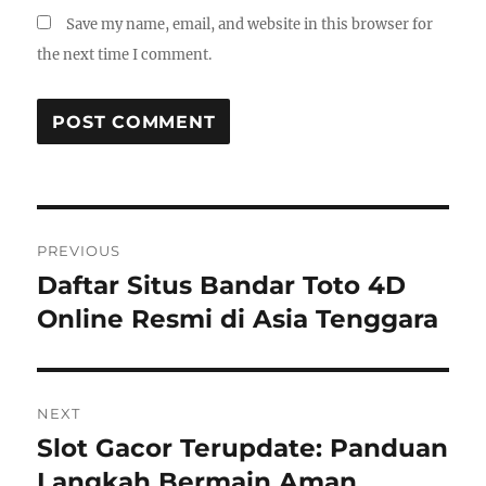
Save my name, email, and website in this browser for
the next time I comment.
Post
PREVIOUS
navigation
Daftar Situs Bandar Toto 4D
Previous
post:
Online Resmi di Asia Tenggara
NEXT
Slot Gacor Terupdate: Panduan
Next
post:
Langkah Bermain Aman