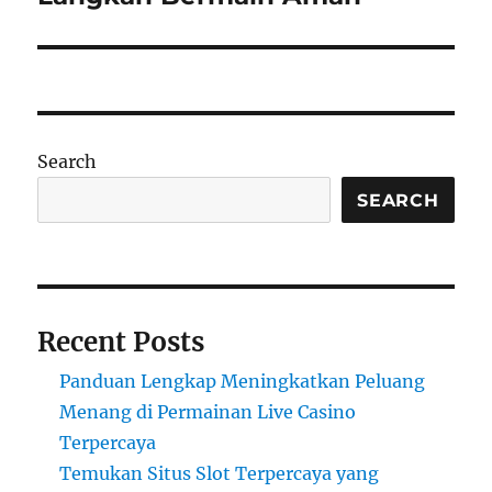
Search
SEARCH
Recent Posts
Panduan Lengkap Meningkatkan Peluang
Menang di Permainan Live Casino
Terpercaya
Temukan Situs Slot Terpercaya yang