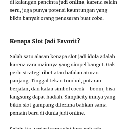
di kalangan pencinta
judi online
, karena selain
seru, juga punya potensi keuntungan yang
bikin banyak orang penasaran buat coba.
Kenapa Slot Jadi Favorit?
Salah satu alasan kenapa slot jadi idola adalah
karena cara mainnya yang simpel banget. Gak
perlu strategi ribet atau hafalan aturan
panjang. Tinggal tekan tombol, putaran
berjalan, dan kalau simbol cocok—boom, bisa
langsung dapat hadiah. Simplicity ininya yang
bikin slot gampang diterima bahkan sama
pemain baru di dunia judi online.