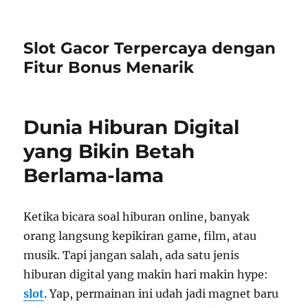
Slot Gacor Terpercaya dengan
Fitur Bonus Menarik
Dunia Hiburan Digital
yang Bikin Betah
Berlama-lama
Ketika bicara soal hiburan online, banyak
orang langsung kepikiran game, film, atau
musik. Tapi jangan salah, ada satu jenis
hiburan digital yang makin hari makin hype:
slot
. Yap, permainan ini udah jadi magnet baru