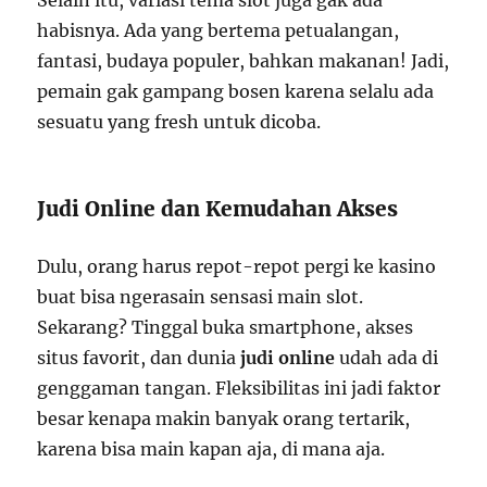
Selain itu, variasi tema slot juga gak ada
habisnya. Ada yang bertema petualangan,
fantasi, budaya populer, bahkan makanan! Jadi,
pemain gak gampang bosen karena selalu ada
sesuatu yang fresh untuk dicoba.
Judi Online dan Kemudahan Akses
Dulu, orang harus repot-repot pergi ke kasino
buat bisa ngerasain sensasi main slot.
Sekarang? Tinggal buka smartphone, akses
situs favorit, dan dunia
judi online
udah ada di
genggaman tangan. Fleksibilitas ini jadi faktor
besar kenapa makin banyak orang tertarik,
karena bisa main kapan aja, di mana aja.