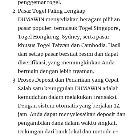
penggemar togel.
Pasar Togel Paling Lengkap
DUMAWIN menyediakan beragam pilihan
pasar populer, termasuk Togel Singapore,
Togel Hongkong, Sydney, serta pasar
khusus Togel Taiwan dan Cambodia. Hasil
dari setiap pasar bersifat resmi dan dapat
diverifikasi, yang memungkinkan Anda
bermain dengan lebih nyaman.
Proses Deposit dan Penarikan yang Cepat
Salah satu keunggulan DUMAWIN adalah
kemudahan dalam melakukan transaksi.
Dengan sistem otomatis yang berjalan 24
jam, Anda dapat menyelesaikan deposit dan
pengambilan dana dalam waktu singkat.
Dukungan dari bank lokal dan metode e-