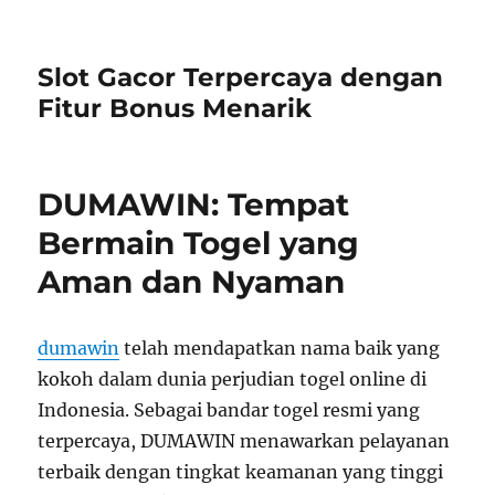
Slot Gacor Terpercaya dengan
Fitur Bonus Menarik
DUMAWIN: Tempat
Bermain Togel yang
Aman dan Nyaman
dumawin
telah mendapatkan nama baik yang
kokoh dalam dunia perjudian togel online di
Indonesia. Sebagai bandar togel resmi yang
terpercaya, DUMAWIN menawarkan pelayanan
terbaik dengan tingkat keamanan yang tinggi