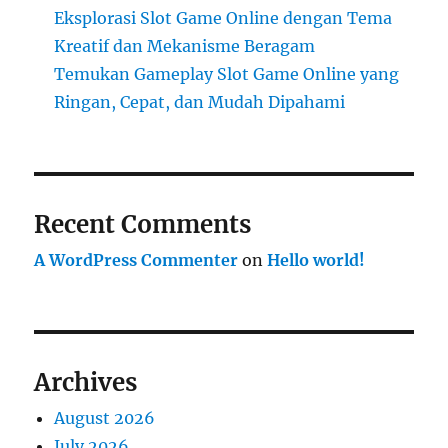
Eksplorasi Slot Game Online dengan Tema
Kreatif dan Mekanisme Beragam
Temukan Gameplay Slot Game Online yang
Ringan, Cepat, dan Mudah Dipahami
Recent Comments
A WordPress Commenter
on
Hello world!
Archives
August 2026
July 2026