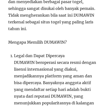
dan menyediakan berbagai pasar togel,
sehingga sangat disukai oleh banyak pemain.
Tidak mengherankan bila saat ini DUMAWIN
terkenal sebagai situs togel yang paling laris
tahun ini.
Mengapa Memilih DUMAWIN?
Legal dan Dapat Dipercaya
DUMAWIN beroperasi secara resmi dengan
lisensi internasional yang diakui,
menjadikannya platform yang aman dan
bisa dipercaya. Banyaknya anggota aktif
yang mendaftar setiap hari adalah bukti
nyata dari reputasi DUMAWIN, yang
menunjukkan popularitasnya di kalangan