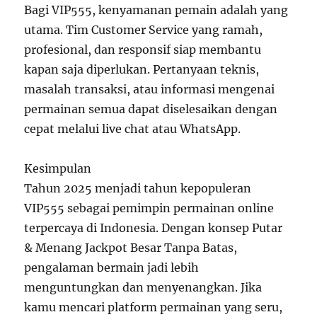
Bagi VIP555, kenyamanan pemain adalah yang
utama. Tim Customer Service yang ramah,
profesional, dan responsif siap membantu
kapan saja diperlukan. Pertanyaan teknis,
masalah transaksi, atau informasi mengenai
permainan semua dapat diselesaikan dengan
cepat melalui live chat atau WhatsApp.
Kesimpulan
Tahun 2025 menjadi tahun kepopuleran
VIP555 sebagai pemimpin permainan online
terpercaya di Indonesia. Dengan konsep Putar
& Menang Jackpot Besar Tanpa Batas,
pengalaman bermain jadi lebih
menguntungkan dan menyenangkan. Jika
kamu mencari platform permainan yang seru,