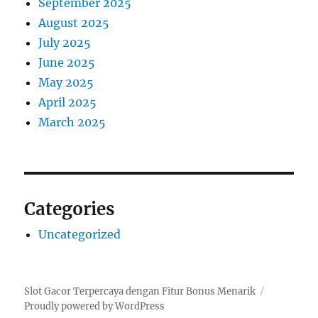
September 2025
August 2025
July 2025
June 2025
May 2025
April 2025
March 2025
Categories
Uncategorized
Slot Gacor Terpercaya dengan Fitur Bonus Menarik
Proudly powered by WordPress