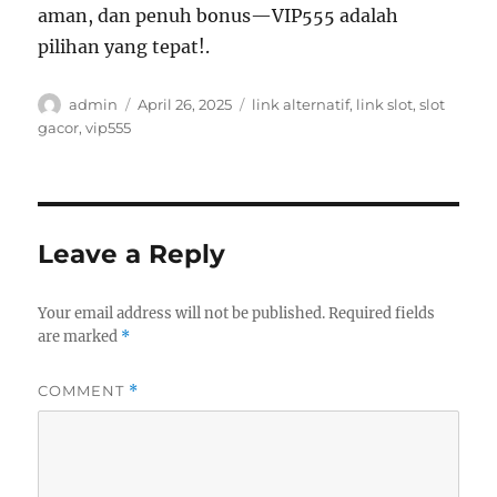
aman, dan penuh bonus—VIP555 adalah
pilihan yang tepat!.
Author
Posted
Tags
admin
April 26, 2025
link alternatif
,
link slot
,
slot
on
gacor
,
vip555
Leave a Reply
Your email address will not be published.
Required fields
are marked
*
COMMENT
*