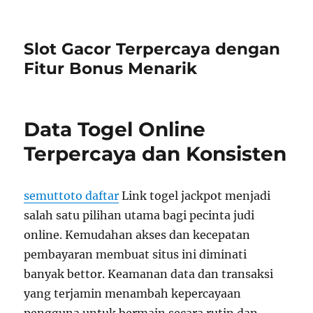
Slot Gacor Terpercaya dengan
Fitur Bonus Menarik
Data Togel Online
Terpercaya dan Konsisten
semuttoto daftar
Link togel jackpot menjadi
salah satu pilihan utama bagi pecinta judi
online. Kemudahan akses dan kecepatan
pembayaran membuat situs ini diminati
banyak bettor. Keamanan data dan transaksi
yang terjamin menambah kepercayaan