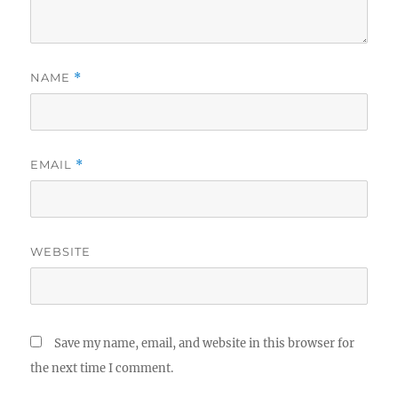
NAME
*
EMAIL
*
WEBSITE
Save my name, email, and website in this browser for
the next time I comment.