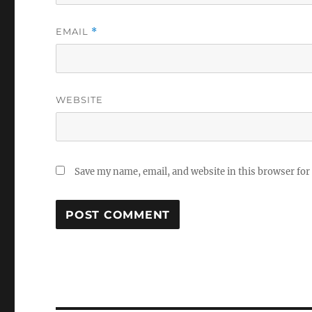
EMAIL
*
WEBSITE
Save my name, email, and website in this browser for