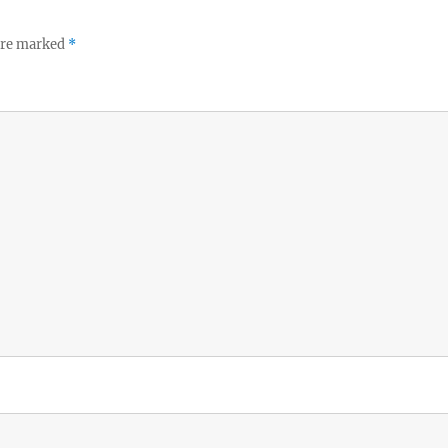
 are marked
*