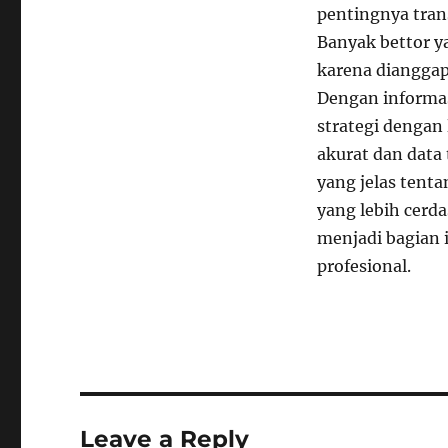
pentingnya tran
Banyak bettor y
karena dianggap
Dengan informas
strategi dengan
akurat dan data
yang jelas tent
yang lebih cerd
menjadi bagian 
profesional.
Leave a Reply