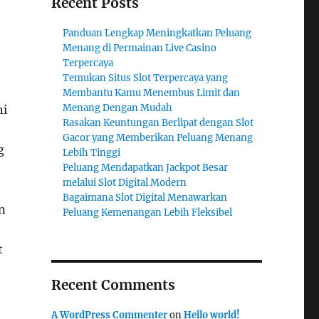
Recent Posts
Panduan Lengkap Meningkatkan Peluang
Menang di Permainan Live Casino
Terpercaya
Temukan Situs Slot Terpercaya yang
Membantu Kamu Menembus Limit dan
Menang Dengan Mudah
ni
Rasakan Keuntungan Berlipat dengan Slot
Gacor yang Memberikan Peluang Menang
g
Lebih Tinggi
Peluang Mendapatkan Jackpot Besar
melalui Slot Digital Modern
Bagaimana Slot Digital Menawarkan
n
Peluang Kemenangan Lebih Fleksibel
t
Recent Comments
A WordPress Commenter
on
Hello world!