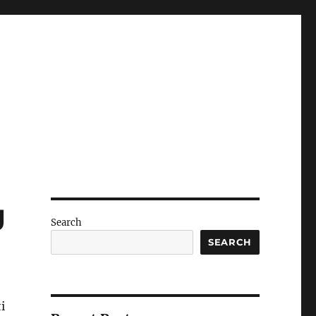
g
Search
SEARCH
i