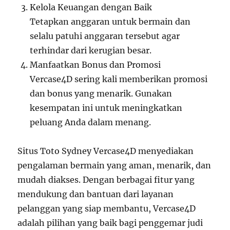
Kelola Keuangan dengan Baik
Tetapkan anggaran untuk bermain dan
selalu patuhi anggaran tersebut agar
terhindar dari kerugian besar.
Manfaatkan Bonus dan Promosi
Vercase4D sering kali memberikan promosi
dan bonus yang menarik. Gunakan
kesempatan ini untuk meningkatkan
peluang Anda dalam menang.
Situs Toto Sydney Vercase4D menyediakan
pengalaman bermain yang aman, menarik, dan
mudah diakses. Dengan berbagai fitur yang
mendukung dan bantuan dari layanan
pelanggan yang siap membantu, Vercase4D
adalah pilihan yang baik bagi penggemar judi