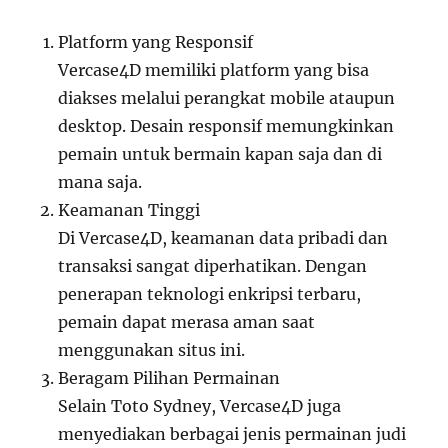
Platform yang Responsif
Vercase4D memiliki platform yang bisa
diakses melalui perangkat mobile ataupun
desktop. Desain responsif memungkinkan
pemain untuk bermain kapan saja dan di
mana saja.
Keamanan Tinggi
Di Vercase4D, keamanan data pribadi dan
transaksi sangat diperhatikan. Dengan
penerapan teknologi enkripsi terbaru,
pemain dapat merasa aman saat
menggunakan situs ini.
Beragam Pilihan Permainan
Selain Toto Sydney, Vercase4D juga
menyediakan berbagai jenis permainan judi