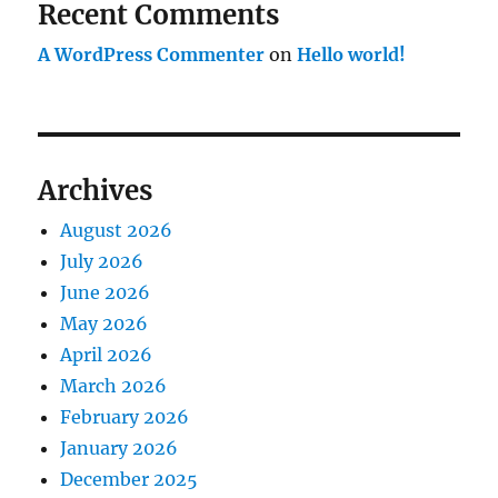
Recent Comments
A WordPress Commenter
on
Hello world!
Archives
August 2026
July 2026
June 2026
May 2026
April 2026
March 2026
February 2026
January 2026
December 2025