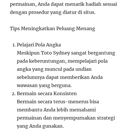
permainan, Anda dapat menarik hadiah sesuai
dengan prosedur yang diatur di situs.
Tips Meningkatkan Peluang Menang
Pelajari Pola Angka
Meskipun Toto Sydney sangat bergantung
pada keberuntungan, mempelajari pola
angka yang muncul pada undian
sebelumnya dapat memberikan Anda
wawasan yang berguna.
Bermain secara Konsisten
Bermain secara terus-menerus bisa
membantu Anda lebih memahami
permainan dan menyempurnakan strategi
yang Anda gunakan.