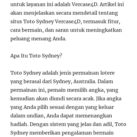
untuk layanan ini adalah Vercase4D. Artikel ini
akan menjelaskan secara mendetail tentang
situs Toto Sydney Vercase4D, termasuk fitur,
cara bermain, dan saran untuk meningkatkan
peluang menang Anda.
Apa Itu Toto Sydney?
Toto Sydney adalah jenis permainan lotere
yang berasal dari Sydney, Australia. Dalam
permainan ini, pemain memilih angka, yang
kemudian akan diundi secara acak. Jika angka
yang Anda pilih sesuai dengan yang keluar
dalam undian, Anda dapat memenangkan
hadiah. Dengan sistem yang jelas dan adil, Toto
Sydney memberikan pengalaman bermain