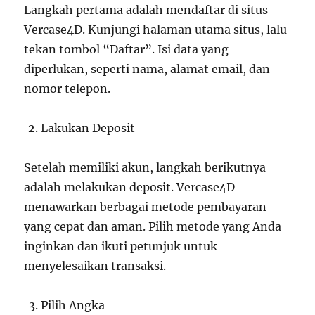
Langkah pertama adalah mendaftar di situs
Vercase4D. Kunjungi halaman utama situs, lalu
tekan tombol “Daftar”. Isi data yang
diperlukan, seperti nama, alamat email, dan
nomor telepon.
Lakukan Deposit
Setelah memiliki akun, langkah berikutnya
adalah melakukan deposit. Vercase4D
menawarkan berbagai metode pembayaran
yang cepat dan aman. Pilih metode yang Anda
inginkan dan ikuti petunjuk untuk
menyelesaikan transaksi.
Pilih Angka