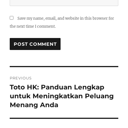
Save my name, email, and website in this browser for
the next time I comment.
Post
PREVIOUS
navigation
Toto HK: Panduan Lengkap
Previous
post:
untuk Meningkatkan Peluang
Menang Anda