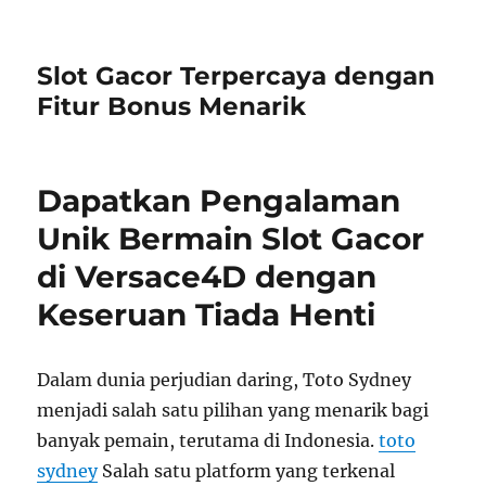
Slot Gacor Terpercaya dengan
Fitur Bonus Menarik
Dapatkan Pengalaman
Unik Bermain Slot Gacor
di Versace4D dengan
Keseruan Tiada Henti
Dalam dunia perjudian daring, Toto Sydney
menjadi salah satu pilihan yang menarik bagi
banyak pemain, terutama di Indonesia.
toto
sydney
Salah satu platform yang terkenal