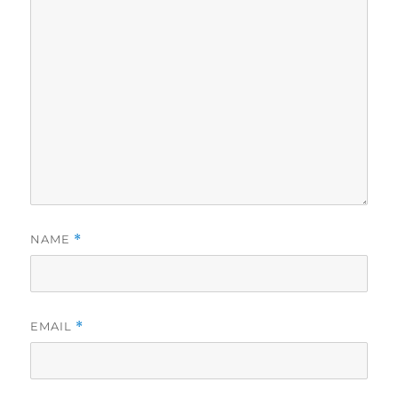
NAME
*
EMAIL
*