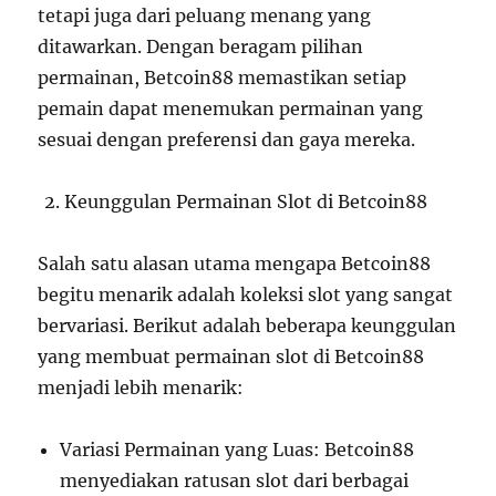
tetapi juga dari peluang menang yang
ditawarkan. Dengan beragam pilihan
permainan, Betcoin88 memastikan setiap
pemain dapat menemukan permainan yang
sesuai dengan preferensi dan gaya mereka.
Keunggulan Permainan Slot di Betcoin88
Salah satu alasan utama mengapa Betcoin88
begitu menarik adalah koleksi slot yang sangat
bervariasi. Berikut adalah beberapa keunggulan
yang membuat permainan slot di Betcoin88
menjadi lebih menarik:
Variasi Permainan yang Luas: Betcoin88
menyediakan ratusan slot dari berbagai