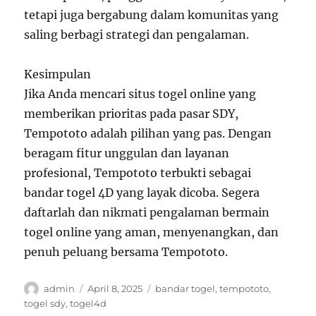
tetapi juga bergabung dalam komunitas yang
saling berbagi strategi dan pengalaman.
Kesimpulan
Jika Anda mencari situs togel online yang
memberikan prioritas pada pasar SDY,
Tempototo adalah pilihan yang pas. Dengan
beragam fitur unggulan dan layanan
profesional, Tempototo terbukti sebagai
bandar togel 4D yang layak dicoba. Segera
daftarlah dan nikmati pengalaman bermain
togel online yang aman, menyenangkan, dan
penuh peluang bersama Tempototo.
Author
Posted
Tags
admin
April 8, 2025
bandar togel
,
tempototo
,
on
togel sdy
,
togel4d