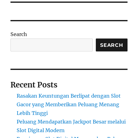
Search
SEARCH
Recent Posts
Rasakan Keuntungan Berlipat dengan Slot
Gacor yang Memberikan Peluang Menang
Lebih Tinggi
Peluang Mendapatkan Jackpot Besar melalui
Slot Digital Modern