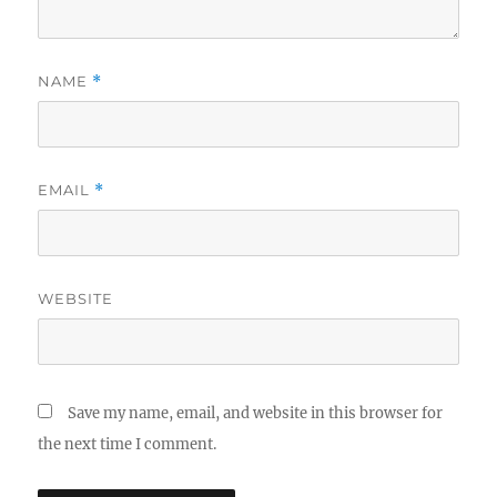
NAME
*
EMAIL
*
WEBSITE
Save my name, email, and website in this browser for
the next time I comment.