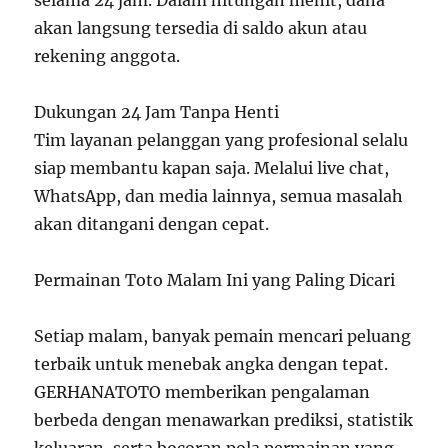
selama 24 jam. Dalam hitungan menit, dana
akan langsung tersedia di saldo akun atau
rekening anggota.
Dukungan 24 Jam Tanpa Henti
Tim layanan pelanggan yang profesional selalu
siap membantu kapan saja. Melalui live chat,
WhatsApp, dan media lainnya, semua masalah
akan ditangani dengan cepat.
Permainan Toto Malam Ini yang Paling Dicari
Setiap malam, banyak pemain mencari peluang
terbaik untuk menebak angka dengan tepat.
GERHANATOTO memberikan pengalaman
berbeda dengan menawarkan prediksi, statistik