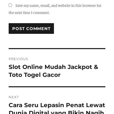
Save my name, email, and website in this browser for
the next time I comment.
Post
PREVIOUS
navigation
Slot Online Mudah Jackpot &
Previous
post:
Toto Togel Gacor
NEXT
Cara Seru Lepasin Penat Lewat
Next
post:
Dunia Digital yang Bikin Nagih