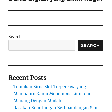
Search
SEARCH
Recent Posts
Temukan Situs Slot Terpercaya yang
Membantu Kamu Menembus Limit dan
Menang Dengan Mudah
Rasakan Keuntungan Berlipat dengan Slot