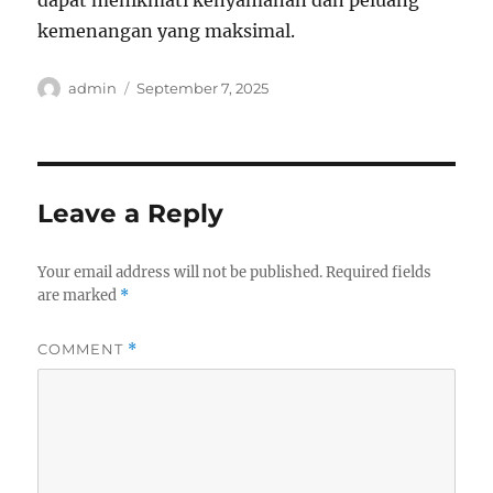
dapat menikmati kenyamanan dan peluang
kemenangan yang maksimal.
Author
Posted
admin
September 7, 2025
on
Leave a Reply
Your email address will not be published.
Required fields
are marked
*
COMMENT
*