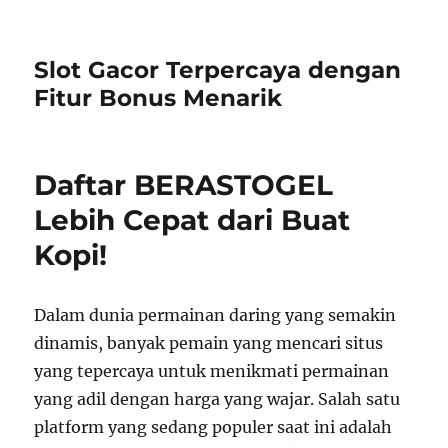
Slot Gacor Terpercaya dengan
Fitur Bonus Menarik
Daftar BERASTOGEL
Lebih Cepat dari Buat
Kopi!
Dalam dunia permainan daring yang semakin
dinamis, banyak pemain yang mencari situs
yang tepercaya untuk menikmati permainan
yang adil dengan harga yang wajar. Salah satu
platform yang sedang populer saat ini adalah