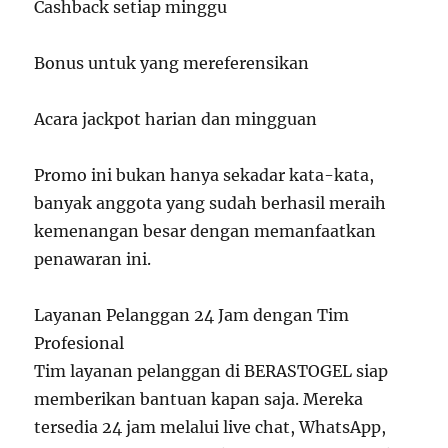
Cashback setiap minggu
Bonus untuk yang mereferensikan
Acara jackpot harian dan mingguan
Promo ini bukan hanya sekadar kata-kata,
banyak anggota yang sudah berhasil meraih
kemenangan besar dengan memanfaatkan
penawaran ini.
Layanan Pelanggan 24 Jam dengan Tim
Profesional
Tim layanan pelanggan di BERASTOGEL siap
memberikan bantuan kapan saja. Mereka
tersedia 24 jam melalui live chat, WhatsApp,