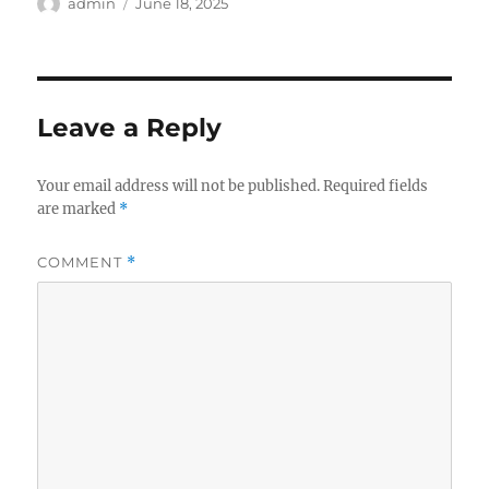
Author
Posted
admin
June 18, 2025
on
Leave a Reply
Your email address will not be published.
Required fields
are marked
*
COMMENT
*