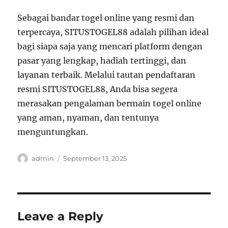
Sebagai bandar togel online yang resmi dan
terpercaya, SITUSTOGEL88 adalah pilihan ideal
bagi siapa saja yang mencari platform dengan
pasar yang lengkap, hadiah tertinggi, dan
layanan terbaik. Melalui tautan pendaftaran
resmi SITUSTOGEL88, Anda bisa segera
merasakan pengalaman bermain togel online
yang aman, nyaman, dan tentunya
menguntungkan.
Author
Posted
admin
September 13, 2025
on
Leave a Reply