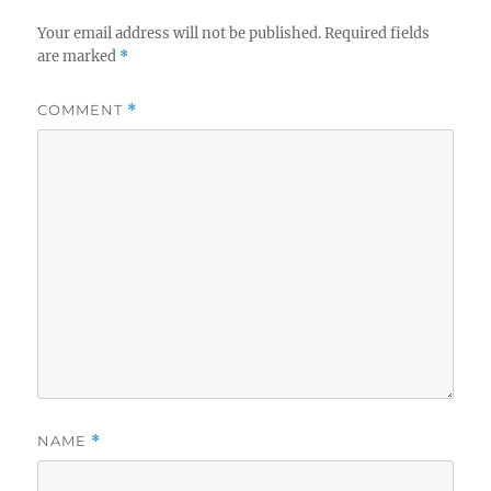
Your email address will not be published.
Required fields
are marked
*
COMMENT
*
NAME
*