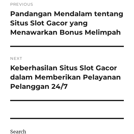
PREVIOUS
navigation
Pandangan Mendalam tentang
Previous
post:
Situs Slot Gacor yang
Menawarkan Bonus Melimpah
NEXT
Keberhasilan Situs Slot Gacor
Next
post:
dalam Memberikan Pelayanan
Pelanggan 24/7
Search