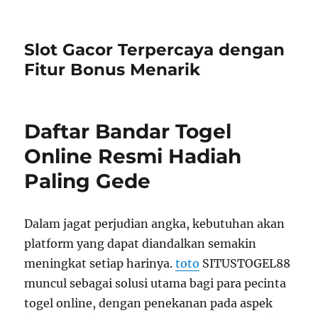
Slot Gacor Terpercaya dengan
Fitur Bonus Menarik
Daftar Bandar Togel
Online Resmi Hadiah
Paling Gede
Dalam jagat perjudian angka, kebutuhan akan
platform yang dapat diandalkan semakin
meningkat setiap harinya.
toto
SITUSTOGEL88
muncul sebagai solusi utama bagi para pecinta
togel online, dengan penekanan pada aspek