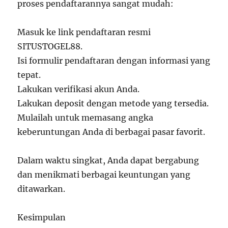
proses pendaftarannya sangat mudah:
Masuk ke link pendaftaran resmi
SITUSTOGEL88.
Isi formulir pendaftaran dengan informasi yang
tepat.
Lakukan verifikasi akun Anda.
Lakukan deposit dengan metode yang tersedia.
Mulailah untuk memasang angka
keberuntungan Anda di berbagai pasar favorit.
Dalam waktu singkat, Anda dapat bergabung
dan menikmati berbagai keuntungan yang
ditawarkan.
Kesimpulan