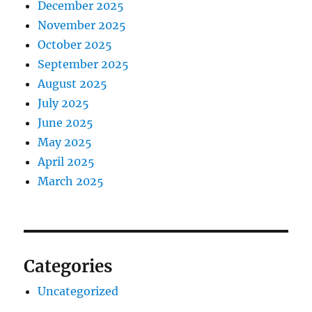
December 2025
November 2025
October 2025
September 2025
August 2025
July 2025
June 2025
May 2025
April 2025
March 2025
Categories
Uncategorized