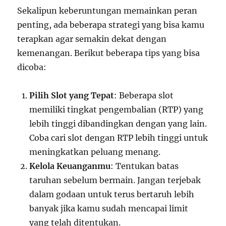
Sekalipun keberuntungan memainkan peran
penting, ada beberapa strategi yang bisa kamu
terapkan agar semakin dekat dengan
kemenangan. Berikut beberapa tips yang bisa
dicoba:
Pilih Slot yang Tepat
: Beberapa slot
memiliki tingkat pengembalian (RTP) yang
lebih tinggi dibandingkan dengan yang lain.
Coba cari slot dengan RTP lebih tinggi untuk
meningkatkan peluang menang.
Kelola Keuanganmu
: Tentukan batas
taruhan sebelum bermain. Jangan terjebak
dalam godaan untuk terus bertaruh lebih
banyak jika kamu sudah mencapai limit
yang telah ditentukan.