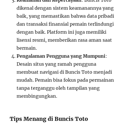
Keamanan dan Kepercayaan
: Buncis Toto
dikenal dengan sistem keamanannya yang
baik, yang memastikan bahwa data pribadi
dan transaksi finansial pemain terlindungi
dengan baik. Platform ini juga memiliki
lisensi resmi, memberikan rasa aman saat
bermain.
Pengalaman Pengguna yang Mumpuni
:
Desain situs yang ramah pengguna
membuat navigasi di Buncis Toto menjadi
mudah. Pemain bisa fokus pada permainan
tanpa terganggu oleh tampilan yang
membingungkan.
Tips Menang di Buncis Toto