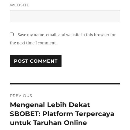
WEBSITE
Save my name, email, and website in this browser for
the next time I comment.
Post
PREVIOUS
navigation
Mengenal Lebih Dekat
Previous
post:
SBOBET: Platform Terpercaya
untuk Taruhan Online