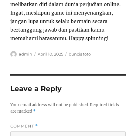
melibatkan diri dalam dunia perjudian online.
Ingat, meskipun game ini menyenangkan,
jangan lupa untuk selalu bermain secara
bertanggung jawab dan pastikan kamu
memahami batasanmu. Happy spinning!
Author
Posted
Tags
admin
April 10, 2025
buncis toto
on
Leave a Reply
Your email address will not be published.
Required fields
are marked
*
COMMENT
*