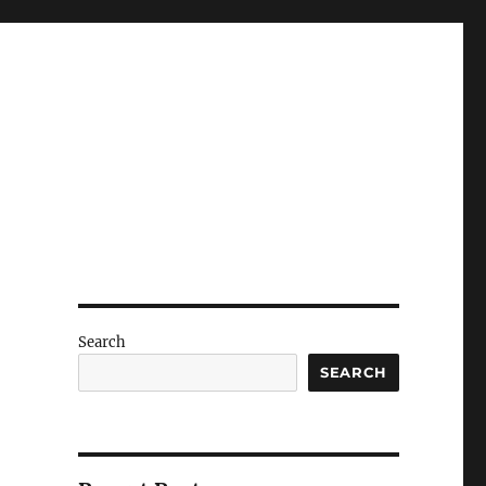
Search
SEARCH