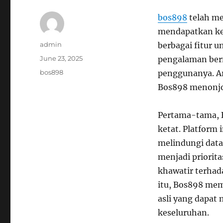
bos898
telah me
mendapatkan kep
Author
admin
berbagai fitur 
Posted
June 23, 2025
pengalaman ber
on
Tags
bos898
penggunanya. A
Bos898 menonjol 
Pertama-tama, 
ketat. Platform
melindungi data
menjadi priorit
khawatir terhad
itu, Bos898 mem
asli yang dapat
keseluruhan.