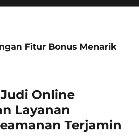
engan Fitur Bonus Menarik
 Judi Online
an Layanan
 Keamanan Terjamin