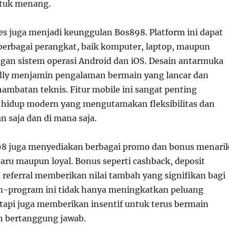
ntuk menang.
 juga menjadi keunggulan Bos898. Platform ini dapat
 berbagai perangkat, baik komputer, laptop, maupun
an sistem operasi Android dan iOS. Desain antarmuka
dly menjamin pengalaman bermain yang lancar dan
ambatan teknis. Fitur mobile ini sangat penting
 hidup modern yang mengutamakan fleksibilitas dan
n saja dan di mana saja.
898 juga menyediakan berbagai promo dan bonus menari
aru maupun loyal. Bonus seperti cashback, deposit
 referral memberikan nilai tambah yang signifikan bagi
m-program ini tidak hanya meningkatkan peluang
api juga memberikan insentif untuk terus bermain
n bertanggung jawab.