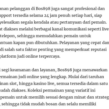
yanan pelanggan di Bos898 juga sangat profesional dan
upport tersedia selama 24 jam penuh setiap hari, siap
esaikan segala kendala atau pertanyaan dari pemain.
t diakses melalui berbagai kanal komunikasi seperti live
n telepon, sehingga memudahkan pemain untuk
ntuan kapan pun dibutuhkan. Pelayanan yang cepat da
di salah satu faktor penting yang memperkuat reputasi
latform judi online terpercaya.
i segi keamanan dan layanan, Bos898 juga menawarkan
ermainan judi online yang lengkap. Mulai dari taruhan
nan slot, hingga kasino live, semua tersedia dalam satu
dah diakses. Koleksi permainan yang variatif ini
emain untuk memilih sesuai dengan minat dan strateg
sehingga tidak mudah bosan dan selalu memiliki