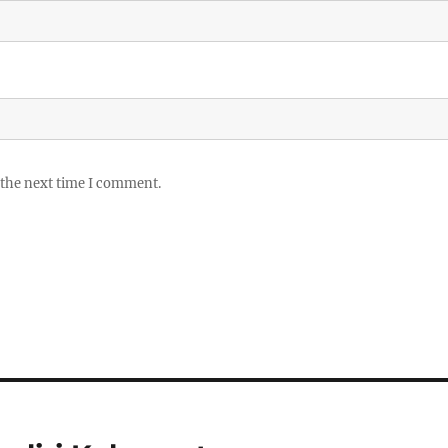
 the next time I comment.