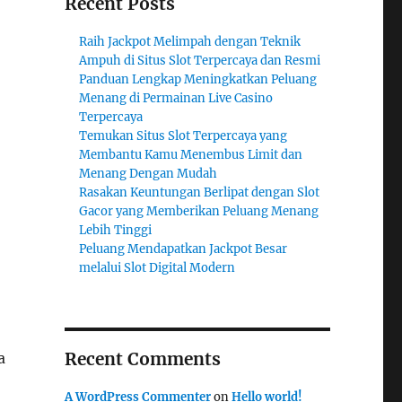
Recent Posts
Raih Jackpot Melimpah dengan Teknik
Ampuh di Situs Slot Terpercaya dan Resmi
Panduan Lengkap Meningkatkan Peluang
Menang di Permainan Live Casino
Terpercaya
Temukan Situs Slot Terpercaya yang
Membantu Kamu Menembus Limit dan
Menang Dengan Mudah
Rasakan Keuntungan Berlipat dengan Slot
Gacor yang Memberikan Peluang Menang
Lebih Tinggi
Peluang Mendapatkan Jackpot Besar
melalui Slot Digital Modern
Recent Comments
a
A WordPress Commenter
on
Hello world!