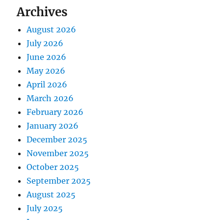
Archives
August 2026
July 2026
June 2026
May 2026
April 2026
March 2026
February 2026
January 2026
December 2025
November 2025
October 2025
September 2025
August 2025
July 2025