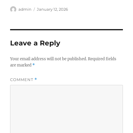
Author
Posted
admin
January 12, 2026
on
Leave a Reply
Your email address will not be published.
Required fields
are marked
*
COMMENT
*