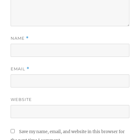
NAME
*
EMAIL
*
WEBSITE
Save my name, email, and website in this browser for