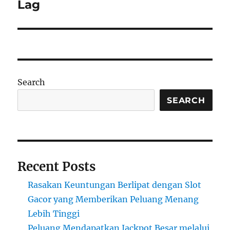
post:
Lag
Search
SEARCH
Recent Posts
Rasakan Keuntungan Berlipat dengan Slot
Gacor yang Memberikan Peluang Menang
Lebih Tinggi
Peluang Mendapatkan Jackpot Besar melalui