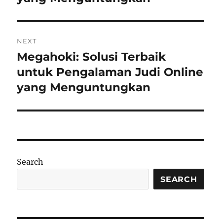
NEXT
Megahoki: Solusi Terbaik
Next
post:
untuk Pengalaman Judi Online
yang Menguntungkan
Search
SEARCH