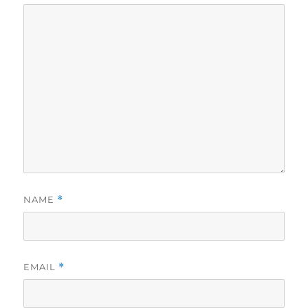
NAME
*
EMAIL
*