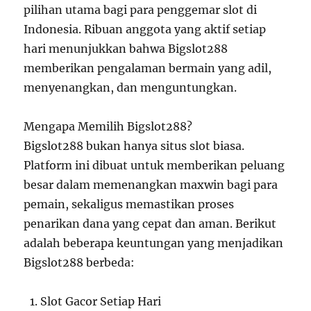
pilihan utama bagi para penggemar slot di
Indonesia. Ribuan anggota yang aktif setiap
hari menunjukkan bahwa Bigslot288
memberikan pengalaman bermain yang adil,
menyenangkan, dan menguntungkan.
Mengapa Memilih Bigslot288?
Bigslot288 bukan hanya situs slot biasa.
Platform ini dibuat untuk memberikan peluang
besar dalam memenangkan maxwin bagi para
pemain, sekaligus memastikan proses
penarikan dana yang cepat dan aman. Berikut
adalah beberapa keuntungan yang menjadikan
Bigslot288 berbeda:
Slot Gacor Setiap Hari