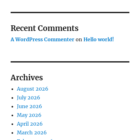
Recent Comments
A WordPress Commenter
on
Hello world!
Archives
August 2026
July 2026
June 2026
May 2026
April 2026
March 2026