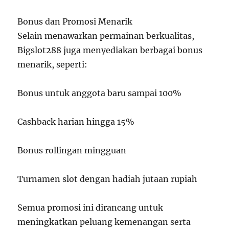
Bonus dan Promosi Menarik
Selain menawarkan permainan berkualitas,
Bigslot288 juga menyediakan berbagai bonus
menarik, seperti:
Bonus untuk anggota baru sampai 100%
Cashback harian hingga 15%
Bonus rollingan mingguan
Turnamen slot dengan hadiah jutaan rupiah
Semua promosi ini dirancang untuk
meningkatkan peluang kemenangan serta