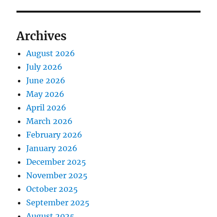
Archives
August 2026
July 2026
June 2026
May 2026
April 2026
March 2026
February 2026
January 2026
December 2025
November 2025
October 2025
September 2025
August 2025