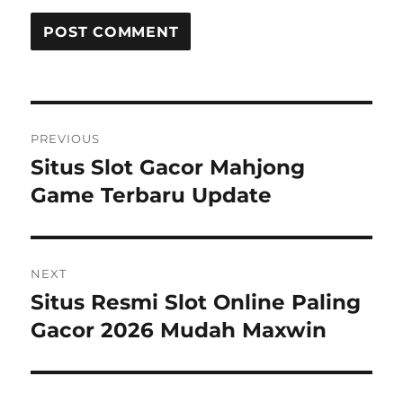
Post
PREVIOUS
navigation
Situs Slot Gacor Mahjong
Previous
post:
Game Terbaru Update
NEXT
Situs Resmi Slot Online Paling
Next
post:
Gacor 2026 Mudah Maxwin