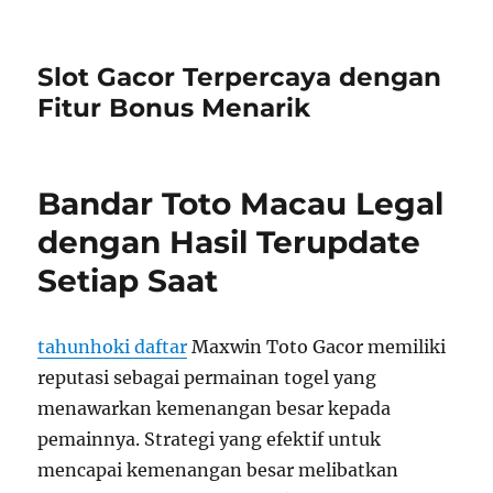
Slot Gacor Terpercaya dengan
Fitur Bonus Menarik
Bandar Toto Macau Legal
dengan Hasil Terupdate
Setiap Saat
tahunhoki daftar
Maxwin Toto Gacor memiliki
reputasi sebagai permainan togel yang
menawarkan kemenangan besar kepada
pemainnya. Strategi yang efektif untuk
mencapai kemenangan besar melibatkan