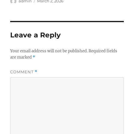
Author
Posted
admin
March 2, 2026
on
Leave a Reply
Your email address will not be published.
Required fields
are marked
*
COMMENT
*