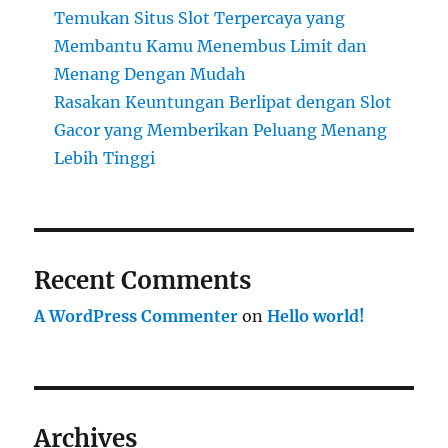
Temukan Situs Slot Terpercaya yang
Membantu Kamu Menembus Limit dan
Menang Dengan Mudah
Rasakan Keuntungan Berlipat dengan Slot
Gacor yang Memberikan Peluang Menang
Lebih Tinggi
Recent Comments
A WordPress Commenter
on
Hello world!
Archives