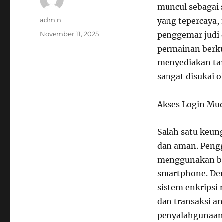
muncul sebagai s
Author
admin
yang tepercaya,
Posted
November 11, 2025
penggemar judi 
on
permainan berkua
menyediakan ta
sangat disukai 
Akses Login Mu
Salah satu keung
dan aman. Peng
menggunakan be
smartphone. Den
sistem enkripsi
dan transaksi a
penyalahgunaan