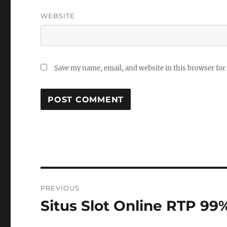
WEBSITE
Save my name, email, and website in this browser for
Post
PREVIOUS
navigation
Situs Slot Online RTP 9
Previous
post: