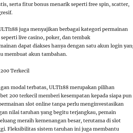
tis, serta fitur bonus menarik seperti free spin, scatter,
resif.
 ULTI188 juga menyajikan berbagai kategori permainan
seperti live casino, poker, dan tembak
mainan dapat diakses hanya dengan satu akun login yan
rlu membuat akun tambahan.
200 Terkecil
gan modal terbatas, ULTI188 merupakan pilihan
ur bet 200 terkecil memberi kesempatan kepada siapa pun
ermainan slot online tanpa perlu menginvestasikan
gan nilai taruhan yang begitu terjangkau, pemain
peluang meraih kemenangan besar, terutama di slot
i. Fleksibilitas sistem taruhan ini juga membantu