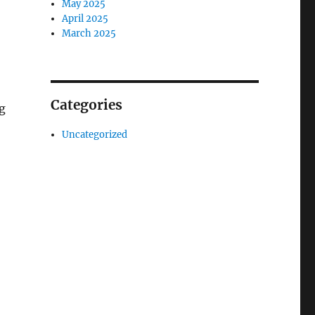
May 2025
April 2025
March 2025
Categories
g
Uncategorized