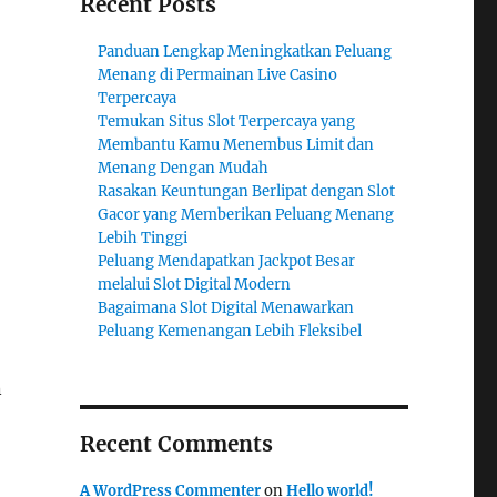
Recent Posts
Panduan Lengkap Meningkatkan Peluang
Menang di Permainan Live Casino
Terpercaya
Temukan Situs Slot Terpercaya yang
Membantu Kamu Menembus Limit dan
Menang Dengan Mudah
Rasakan Keuntungan Berlipat dengan Slot
Gacor yang Memberikan Peluang Menang
Lebih Tinggi
Peluang Mendapatkan Jackpot Besar
melalui Slot Digital Modern
Bagaimana Slot Digital Menawarkan
Peluang Kemenangan Lebih Fleksibel
n
Recent Comments
A WordPress Commenter
on
Hello world!