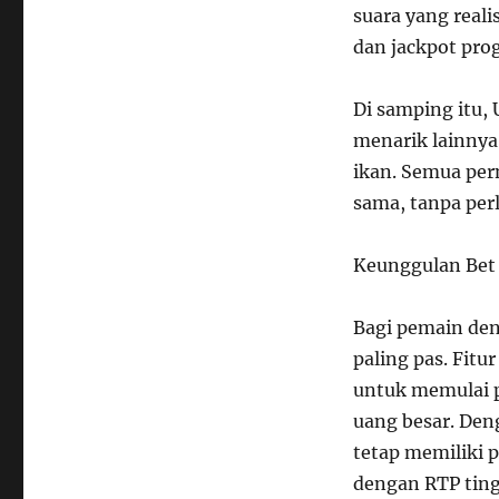
suara yang realis
dan jackpot prog
Di samping itu,
menarik lainnya 
ikan. Semua per
sama, tanpa pe
Keunggulan Bet 
Bagi pemain den
paling pas. Fit
untuk memulai p
uang besar. Den
tetap memiliki 
dengan RTP tingg