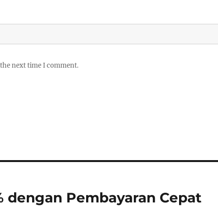
 the next time I comment.
9% dengan Pembayaran Cepat