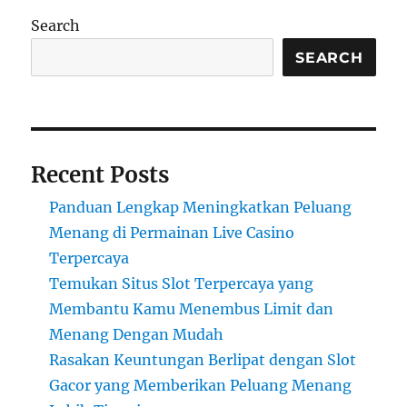
Search
SEARCH
Recent Posts
Panduan Lengkap Meningkatkan Peluang
Menang di Permainan Live Casino
Terpercaya
Temukan Situs Slot Terpercaya yang
Membantu Kamu Menembus Limit dan
Menang Dengan Mudah
Rasakan Keuntungan Berlipat dengan Slot
Gacor yang Memberikan Peluang Menang