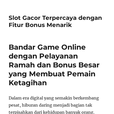
Slot Gacor Terpercaya dengan
Fitur Bonus Menarik
Bandar Game Online
dengan Pelayanan
Ramah dan Bonus Besar
yang Membuat Pemain
Ketagihan
Dalam era digital yang semakin berkembang
pesat, hiburan daring menjadi bagian tak
terpisahkan dari kehidupan banyak orang.