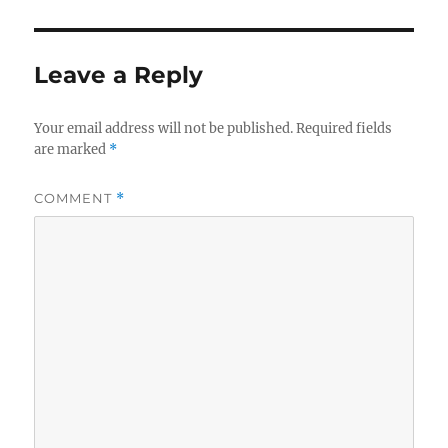
Leave a Reply
Your email address will not be published.
Required fields
are marked
*
COMMENT
*