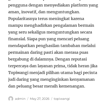
pengguna dengan menyediakan platform yang
aman, inovatif, dan menguntungkan.
Popularitasnya terus meningkat karena
mampu menghadirkan pengalaman bermain
yang seru sekaligus menguntungkan secara
finansial. Siapa pun yang mencari peluang
mendapatkan penghasilan tambahan melalui
permainan daring pasti akan merasa puas
bergabung di dalamnya. Dengan reputasi
terpercaya dan layanan prima, tidak heran jika
Topiwangi menjadi pilihan utama bagi pecinta
judi daring yang menginginkan kenyamanan
dan peluang besar meraih kemenangan.
Author
Posted
Tags
admin
May 27, 2026
topiwangi
on