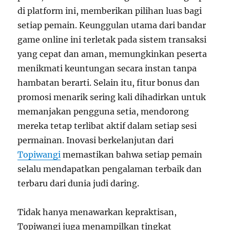
di platform ini, memberikan pilihan luas bagi
setiap pemain. Keunggulan utama dari bandar
game online ini terletak pada sistem transaksi
yang cepat dan aman, memungkinkan peserta
menikmati keuntungan secara instan tanpa
hambatan berarti. Selain itu, fitur bonus dan
promosi menarik sering kali dihadirkan untuk
memanjakan pengguna setia, mendorong
mereka tetap terlibat aktif dalam setiap sesi
permainan. Inovasi berkelanjutan dari
Topiwangi
memastikan bahwa setiap pemain
selalu mendapatkan pengalaman terbaik dan
terbaru dari dunia judi daring.
Tidak hanya menawarkan kepraktisan,
Topiwangi juga menampilkan tingkat