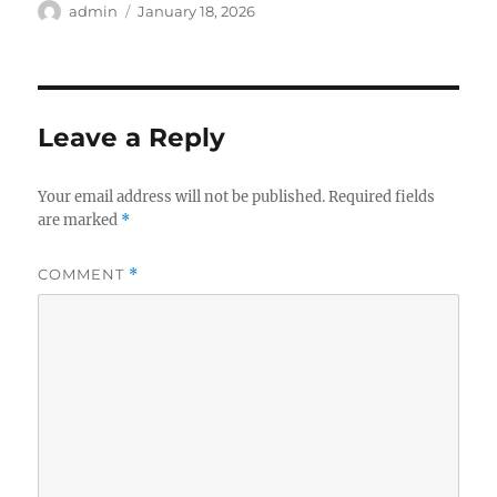
Author
Posted
admin
January 18, 2026
on
Leave a Reply
Your email address will not be published.
Required fields
are marked
*
COMMENT
*