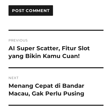
Post
PREVIOUS
navigation
AI Super Scatter, Fitur Slot
Previous
post:
yang Bikin Kamu Cuan!
NEXT
Menang Cepat di Bandar
Next
post:
Macau, Gak Perlu Pusing