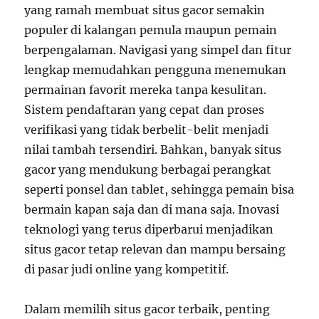
yang ramah membuat situs gacor semakin
populer di kalangan pemula maupun pemain
berpengalaman. Navigasi yang simpel dan fitur
lengkap memudahkan pengguna menemukan
permainan favorit mereka tanpa kesulitan.
Sistem pendaftaran yang cepat dan proses
verifikasi yang tidak berbelit-belit menjadi
nilai tambah tersendiri. Bahkan, banyak situs
gacor yang mendukung berbagai perangkat
seperti ponsel dan tablet, sehingga pemain bisa
bermain kapan saja dan di mana saja. Inovasi
teknologi yang terus diperbarui menjadikan
situs gacor tetap relevan dan mampu bersaing
di pasar judi online yang kompetitif.
Dalam memilih situs gacor terbaik, penting