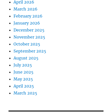
April 2026
March 2026
February 2026
January 2026
December 2025
November 2025
October 2025
September 2025
August 2025
July 2025
June 2025
May 2025
April 2025
March 2025