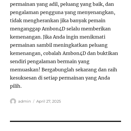
permainan yang adil, peluang yang baik, dan
pengalaman pengguna yang menyenangkan,
tidak mengherankan jika banyak pemain
menganggap Ambon4D selalu memberikan
kemenangan. Jika Anda ingin menikmati
permainan sambil meningkatkan peluang
kemenangan, cobalah Ambon4D dan buktikan
sendiri pengalaman bermain yang
memuaskan! Bergabunglah sekarang dan raih
kesuksesan di setiap permainan yang Anda
pilih.
Author
Posted
admin
April 27, 2025
on