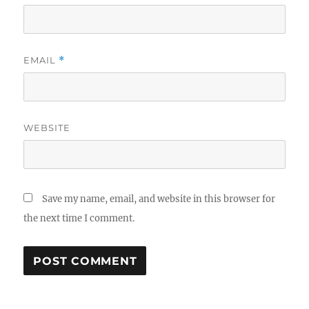
EMAIL
*
WEBSITE
Save my name, email, and website in this browser for
the next time I comment.