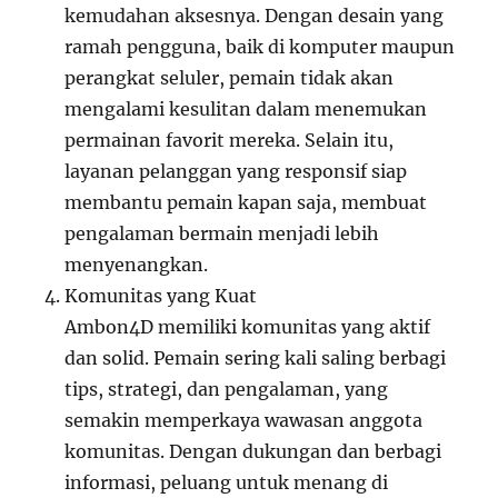
kemudahan aksesnya. Dengan desain yang
ramah pengguna, baik di komputer maupun
perangkat seluler, pemain tidak akan
mengalami kesulitan dalam menemukan
permainan favorit mereka. Selain itu,
layanan pelanggan yang responsif siap
membantu pemain kapan saja, membuat
pengalaman bermain menjadi lebih
menyenangkan.
Komunitas yang Kuat
Ambon4D memiliki komunitas yang aktif
dan solid. Pemain sering kali saling berbagi
tips, strategi, dan pengalaman, yang
semakin memperkaya wawasan anggota
komunitas. Dengan dukungan dan berbagi
informasi, peluang untuk menang di