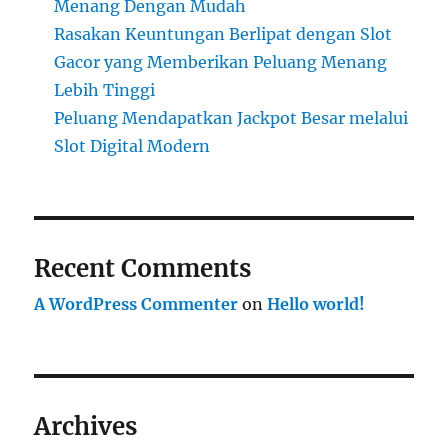
Menang Dengan Mudah
Rasakan Keuntungan Berlipat dengan Slot
Gacor yang Memberikan Peluang Menang
Lebih Tinggi
Peluang Mendapatkan Jackpot Besar melalui
Slot Digital Modern
Recent Comments
A WordPress Commenter
on
Hello world!
Archives