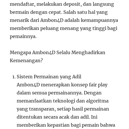
mendaftar, melakukan deposit, dan langsung
bermain dengan cepat. Salah satu hal yang
menarik dari Ambon4D adalah kemampuannya
memberikan peluang menang yang tinggi bagi
pemainnya.
Mengapa Ambon4D Selalu Menghadirkan
Kemenangan?
Sistem Permainan yang Adil
Ambon4D menerapkan konsep fair play
dalam semua permainannya. Dengan
memanfaatkan teknologi dan algoritma
yang transparan, setiap hasil permainan
ditentukan secara acak dan adil. Ini
memberikan kepastian bagi pemain bahwa