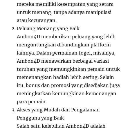
mereka memiliki kesempatan yang setara
untuk menang, tanpa adanya manipulasi
atau kecurangan.
Peluang Menang yang Baik
Ambon4D memberikan peluang yang lebih
menguntungkan dibandingkan platform
lainnya. Dalam permainan togel, misalnya,
Ambon4D menawarkan berbagai variasi
taruhan yang memungkinkan pemain untuk
memenangkan hadiah lebih sering. Selain
itu, bonus dan promosi yang disediakan juga
meningkatkan kemungkinan kemenangan
para pemain.
Akses yang Mudah dan Pengalaman
Pengguna yang Baik
Salah satu kelebihan Ambon4D adalah