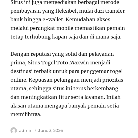
Situs ini juga menyediakan berbagai metode
pembayaran yang fleksibel, mulai dari transfer
bank hingga e-wallet. Kemudahan akses
melalui perangkat mobile memastikan pemain
tetap terhubung kapan saja dan di mana saja.
Dengan reputasi yang solid dan pelayanan
prima, Situs Togel Toto Maxwin menjadi
destinasi terbaik untuk para penggemar togel
online. Kepuasan pelanggan menjadi prioritas
utama, sehingga situs ini terus berkembang
dan meningkatkan fitur serta layanan. Inilah
alasan utama mengapa banyak pemain setia
memilihnya.
Author
Posted
admin
June 3, 2026
on