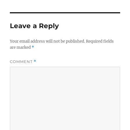
Leave a Reply
Your email address will not be published.
Required fields
are marked
*
COMMENT
*