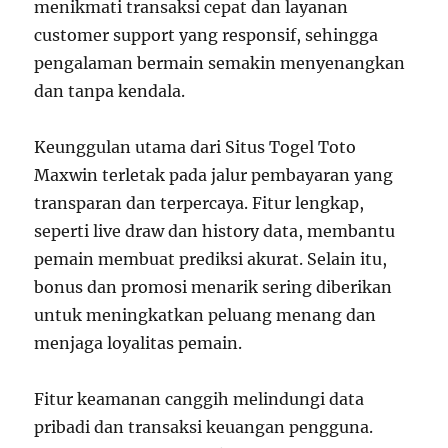
menikmati transaksi cepat dan layanan
customer support yang responsif, sehingga
pengalaman bermain semakin menyenangkan
dan tanpa kendala.
Keunggulan utama dari Situs Togel Toto
Maxwin terletak pada jalur pembayaran yang
transparan dan terpercaya. Fitur lengkap,
seperti live draw dan history data, membantu
pemain membuat prediksi akurat. Selain itu,
bonus dan promosi menarik sering diberikan
untuk meningkatkan peluang menang dan
menjaga loyalitas pemain.
Fitur keamanan canggih melindungi data
pribadi dan transaksi keuangan pengguna.